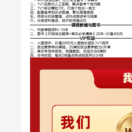
一、40人微信班群，充分关注备考个体需求
二、1V1无限次人工答疑，解决备考个性问题
三、1V1申论精批7次，打造个性化一类文
四、配套备考知识点图谱，繁化简理思路
五、师资分阶段管理，点对点跟进学习结果
六、分类资料推送，碎片时间强记忆
——————————课程教辅与图书———————
一、内部课程资料-10本
二、图书《行测申论题库+常识必学清单》20本-价值400元
————————————VIP权益————————
一、入面测评：价值2000元入面院长团队1V1测评
二、政治素养特训课程：25课时政治素养能力ti升课
三、常识专项讲练班：梳理题型、总结方法8课时
四、月半时政：每月2场盘点热点时政共计24场