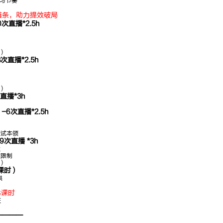
习节奏
经验丰富，重
深
链条，助力提效破局
点突出，面试
年
直播*2.5h
明师
量
）
直播*2.5h
）
直播*3h
6次直播*2.5h
应试本领
直播 *3h
性
数限制
）
课时）
供
8课时
班
————