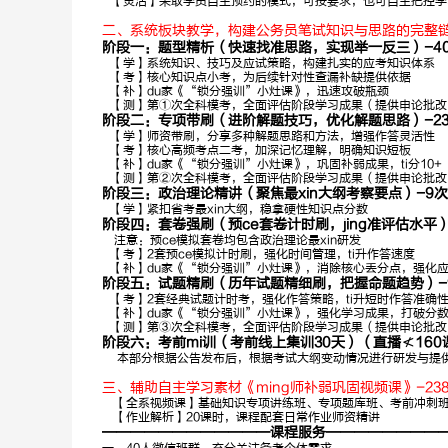
【灵活】采取学员自主预约的模式，可按要求，也可自主把控学
深耕申论10
深耕数资13
二、系统板块教学，构建公务员笔试知识与思路的完整
年，金句御姐
年，方法技巧
阶段一：题型精析（快速找准思路，实现举一反三）-40次
多
【学】系统知识、技巧及应试策略，构建扎实的应考知识体系
【考】核心知识点小考，为后续针对性查漏补缺提供依据
【补】du家《“锁分强训”小灶课》，迅速攻破瓶颈
【测】第①次全科模考，全面评估阶段学习成果（提供申论批改
阶段二：专项带刷（进阶解题技巧，优化解题思路）-23次
【学】师资带刷，分享多种解题思路和方法，增强作答灵活性
【考】核心高频考点二考，加深记忆理解，明确知识短板
【补】du家《“锁分强训”小灶课》，巩固补弱成果，ti分10+
【测】第②次全科模考，全面评估阶段学习成果（提供申论批改
阶段三：政治理论精讲（聚焦最xin大纲考察要点）-9次
【学】紧扣省考最xin大纲，稳拿硬性知识点分数
阶段四：套卷强刷（预ce套卷计时刷，jing准评估水平）-
注意：预ce模拟套卷均包含政治理论最xin研发
【考】2套预ce模拟计时刷，强化时间管理，ti升作答速度
【补】du家《“锁分强训”小灶课》，消除核心丢分点，强化
阶段五：试题精刷（历年试题精细刷，把握命题趋势）-9次
【考】2套经典试题计时考，强化作答策略，ti升短时作答准确
【补】du家《“锁分强训”小灶课》，强化学习成果，打破分
【测】第③次全科模考，全面评估阶段学习成果（提供申论批改
阶段六：考前mi训（考前线上集训30天）（直播≮160
本部分根据公告发布后，根据考试大纲变动情况进行研发与提
三、辅助自主学习素材《ming师补弱巩固视频课》-23
【全系视频课】基础知识专项讲练班、专项题库班、考前冲刺
【作业解析】20课时，课程配套日常作业师资精讲
————————————课程服务————————