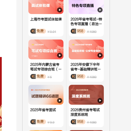
上海市考面试体验课
2026年省考笔试-特
色专项直播（政治理
论）
免费
958
￥0.01
￥1080
2025年内蒙古省考
2025年安徽下半年
笔试专项综合班（活
省考-基础精讲班-
动课）
公安专业知识
免费
958
￥5
￥1080
2025年省考面试
2026贵州省考笔试
深度系统班
免费
958
￥9.9
￥1080