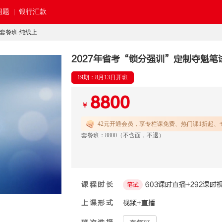
题 |
银行汇款
试套餐班-纯线上
2027年省考“锁分强训”定制夺魁笔
19期：8月13日开班
8800
￥
42元开通
会员，享专栏课免费、热门课1折起、
套餐班：8800（不含面，不退）
课程时长
603课时直播+292课时
笔试
上课形式
视频+直播