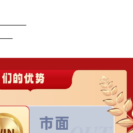
———————
————