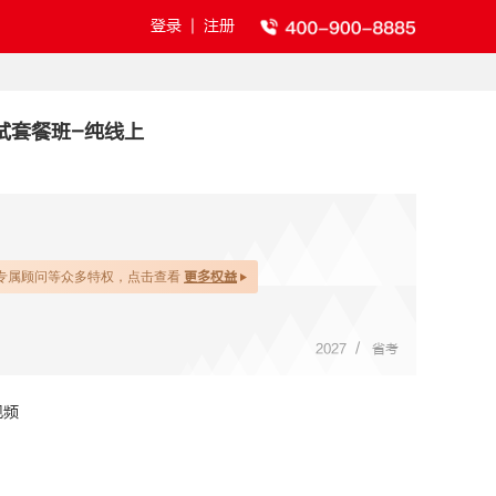
登录
|
注册
试套餐班-纯线上
专属顾问等众多特权，点击查看
更多权益
/
2027
省考
视频