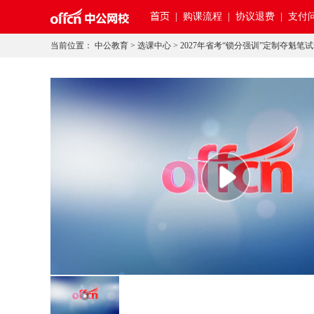
首页
|
购课流程 |
协议退费 |
支付问
当前位置：
中公教育
>
选课中心
>
2027年省考“锁分强训”定制夺魁笔