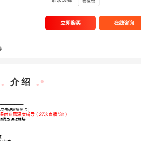
班次选择
套餐班
立即购买
在线咨询
导
介 绍
——————
，靶向击破层层关卡」
提供专属深度辅导（27次直播*3h）
专项微型课程模块
尚迎春
题
面试