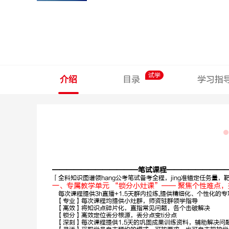
试学
介绍
目录
学习指
————————————笔试课程————————
「全科知识图谱领hang公考笔试备考全程，jing准锚定任务量
一、专属教学单元 “锁分小灶课”—— 聚焦个性难点，
每次课程提供3h直播+1.5天群内拉练,提供精细化、个性化的
【专业】每次课程均提供小灶群，师资驻群领学指导
石惠胜
梁春玮
【高效】将知识点碎片化，直指常见问题，各个击破解决
【锁分】高效定位丢分根源，丢分点变ti分点
【深刻】每次课程提供1.5天的巩固成果训练资料，辅助解决问
申论
行测理科