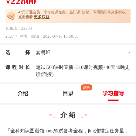
22800
￥
42元开通
会员，享专栏课免费、热门课1折起、专属顾问等众多特权
,
更多权益
点击查看
套餐班：22800
2027
/
省考
编辑：2026-07-16 15:50:50
选
择
套餐班
课程时长
笔试:503课时直播+310课时视频+40天40晚走
读(面授)
试听
介绍
目录
学习指导
介 绍
「全科知识图谱领hang笔试备考全程，jing准锚定任务量，