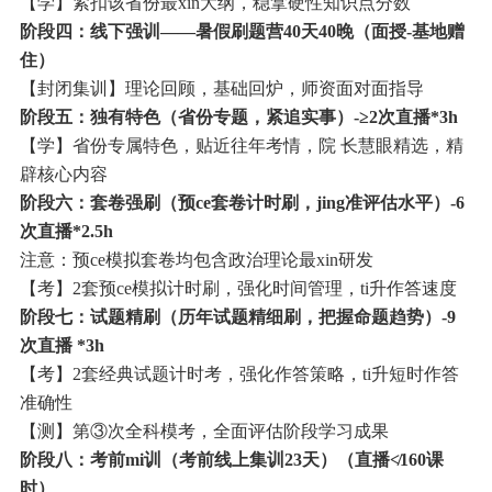
【学】紧扣该省份最xin大纲，稳拿硬性知识点分数
阶段四：线下强训——暑假刷题营40天40晚（面授-基地赠
住）
【封闭集训】理论回顾，基础回炉，师资面对面指导
阶段五：独有特色（省份专题，紧追实事）-≥2次直播*3h
【学】省份专属特色，贴近往年考情，院 长慧眼精选，精
辟核心内容
阶段六：套卷强刷（预ce套卷计时刷，jing准评估水平）-6
次直播*2.5h
注意：预ce模拟套卷均包含政治理论最xin研发
【考】2套预ce模拟计时刷，强化时间管理，ti升作答速度
阶段七：试题精刷（历年试题精细刷，把握命题趋势）-9
次直播 *3h
【考】2套经典试题计时考，强化作答策略，ti升短时作答
准确性
【测】第③次全科模考，全面评估阶段学习成果
阶段八：考前mi训（考前线上集训23天）（直播≮160课
时）