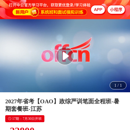
1
/
1
2027年省考【OAO】政综严训笔面全程班-暑
期套餐班-江苏
17期：7月30日开班