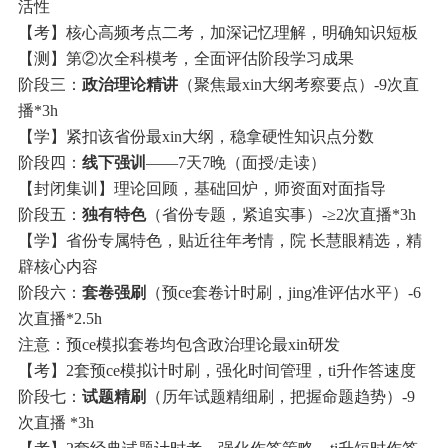
活性
【考】核心高频考点二考，加深记忆理解，明确知识短板
【测】第②次全科模考，全面评估阶段学习成果
阶段三：
政治理论精讲
（聚焦最xin大纲考察要点）-9次直
播*3h
【学】紧扣该省份最xin大纲，稳拿硬性知识点分数
阶段四：
线下强训
——7天7晚（面授/走读）
【封闭集训】理论回顾，基础回炉，师资面对面指导
阶段五：
独有特色
（省份专题，紧追实事）-≥2次直播*3h
【学】省份专属特色，贴近往年考情，院 长慧眼精选，精
辟核心内容
阶段六：
套卷强刷
（预ce套卷计时刷，jing准评估水平）-6
次直播*2.5h
注意：预ce模拟套卷均包含政治理论最xin研发
【考】2套预ce模拟计时刷，强化时间管理，ti升作答速度
阶段七：
试题精刷
（历年试题精细刷，把握命题趋势）-9
次直播 *3h