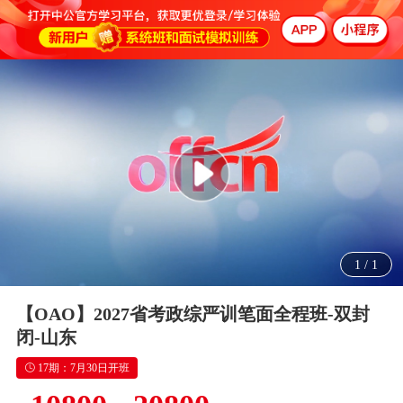
1
/
1
【OAO】2027省考政综严训笔面全程班-双封
闭-山东
17期：7月30日开班