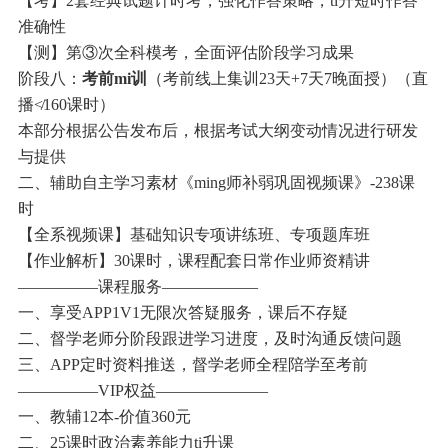
【考】2套经典试题计时考，强化作答策略，ti升短时作答
准确性
【测】第③次全科模考，全面评估阶段学习成果
阶段八：
考前mi训
（考前线上集训23天+7天7晚面授）（直
播≮160课时）
本部分根据公告发布后，根据考试大纲变动情况进行研发
与提供
二、辅助自主学习素材《ming师补弱巩固视频课》-238课
时
【全系视频课】基础知识专项讲练班、专项题库班
【作业解析】30课时，课程配套日常作业师资精讲
—————课程服务——————
一、享受APP1V1无限次答疑服务，课后不存疑
二、督学老师分阶段跟进学习进度，及时沟通反馈问题
三、APP定时资料推送，督学老师全程陪学至考前
—————VIP权益———————
一、教辅12本-价值360元
二、25课时政治素养能力ti升课