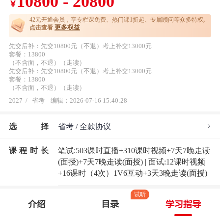
10800 - 20800
￥
42元开通
会员，享专栏课免费、热门课1折起、专属顾问等众多特权
,
更多权益
点击查看
先交后补：先交10800元（不退）考上补交13000元
套餐：13800
（不含面，不退）（走读）
先交后补：先交10800元（不退）考上补交13000元
套餐：13800
（不含面，不退）（走读）
2027
/
省考
编辑：2026-07-16 15:40:28
选
择
省考 / 全款协议
课程时长
笔试:503课时直播+310课时视频+7天7晚走读
(面授)+7天7晚走读(面授) | 面试:12课时视频
+16课时（4次）1V6互动+3天3晚走读(面授)
试听
介绍
目录
学习指导