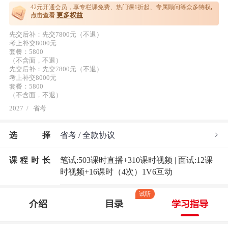
42元开通
会员，享专栏课免费、热门课1折起、专属顾问等众多特权
,
更多权益
点击查看
先交后补：先交7800元（不退）
考上补交8000元
套餐：5800
（不含面，不退）
先交后补：先交7800元（不退）
考上补交8000元
套餐：5800
（不含面，不退）
2027
/
省考
选
择
省考 / 全款协议
课程时长
笔试:503课时直播+310课时视频 | 面试:12课
时视频+16课时（4次）1V6互动
试听
介绍
目录
学习指导