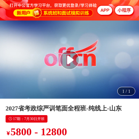
1
/
1
2027省考政综严训笔面全程班-纯线上-山东
17期：7月30日开班
5800 - 12800
￥