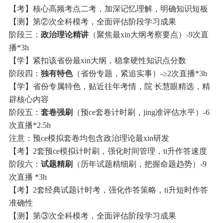
【考】核心高频考点二考，加深记忆理解，明确知识短板
【测】第②次全科模考，全面评估阶段学习成果
阶段三：
政治理论精讲
（聚焦最xin大纲考察要点）-9次直
播*3h
【学】紧扣该省份最xin大纲，稳拿硬性知识点分数
阶段四：
独有特色
（省份专题，紧追实事）-≥2次直播*3h
【学】省份专属特色，贴近往年考情，院 长慧眼精选，精
辟核心内容
阶段五：
套卷强刷
（预ce套卷计时刷，jing准评估水平）-6
次直播*2.5h
注意：预ce模拟套卷均包含政治理论最xin研发
【考】2套预ce模拟计时刷，强化时间管理，ti升作答速度
阶段六：
试题精刷
（历年试题精细刷，把握命题趋势）-9
次直播 *3h
【考】2套经典试题计时考，强化作答策略，ti升短时作答
准确性
【测】第③次全科模考，全面评估阶段学习成果