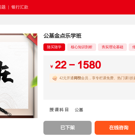
题 |
银行汇款
公基金点乐学班
随买随学
核心知识剖析
夯实理论基础
22 - 1580
￥
42元开通
网校
会员，享专栏课免费、热门课1折
授课科目
公基
已下架
在线咨询