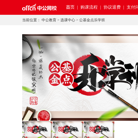
首页
|
购课流程 |
协议退费 |
支付问
当前位置：
中公教育
>
选课中心
>
公基金点乐学班