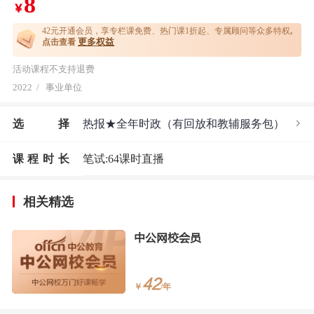
8
￥
42元开通
会员，享专栏课免费、热门课1折起、专属顾问等众多特权
,
更多权益
点击查看
活动课程不支持退费
2022
/
事业单位
选
择
热报★全年时政（有回放和教辅服务包）
课程时长
笔试:64课时直播
相关精选
中公网校会员
42
￥
/年