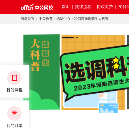
首页
|
购课流程 |
协议退费 |
支付问
当前位置：
中公教育
>
选课中心
>
2023河南选调生大科普