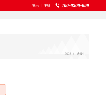
登录
|
注册
/
2023
选调生