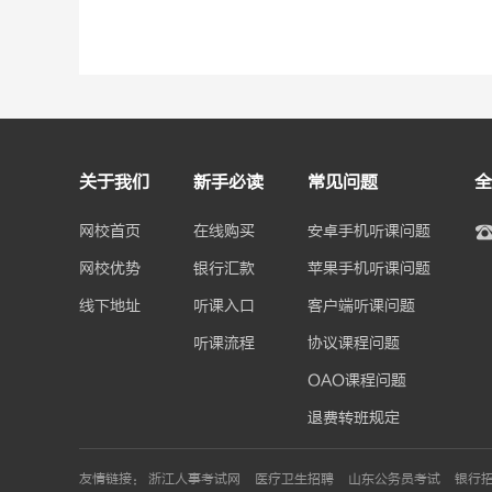
关于我们
新手必读
常见问题
全
网校首页
在线购买
安卓手机听课问题
网校优势
银行汇款
苹果手机听课问题
线下地址
听课入口
客户端听课问题
听课流程
协议课程问题
OAO课程问题
退费转班规定
友情链接：
浙江人事考试网
医疗卫生招聘
山东公务员考试
银行