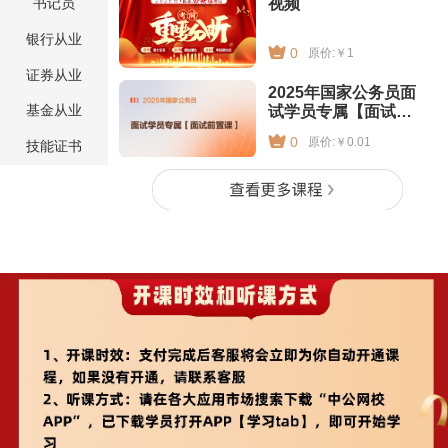
视频
书记员
银行从业
0
原价:￥1
证券从业
2025年国家公务员面
基金从业
试学员专属【面试前
置课】
0
原价:￥0.01
技能证书