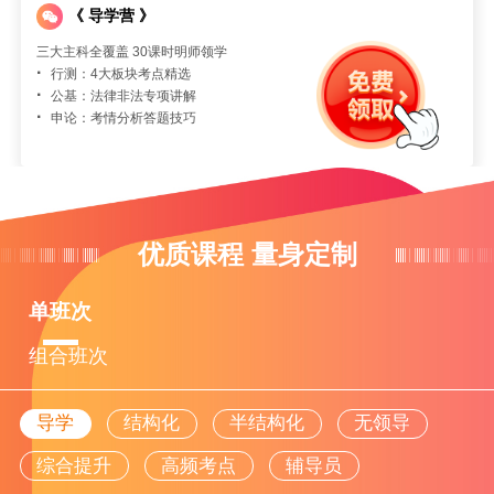
《 导学营 》
三大主科全覆盖 30课时明师领学
·
行测：4大板块考点精选
·
公基：法律非法专项讲解
·
申论：考情分析答题技巧
优质课程 量身定制
单班次
组合班次
导学
结构化
半结构化
无领导
综合提升
高频考点
辅导员