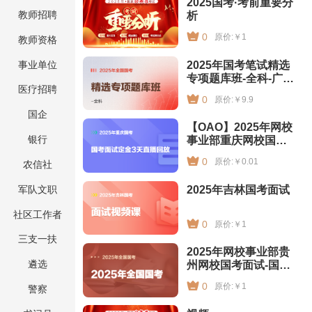
2025国考·考前重要分
教师招聘
析
0
原价:￥1
教师资格
事业单位
2025年国考笔试精选
专项题库班-全科-广
医疗招聘
东-专享
0
原价:￥9.9
国企
【OAO】2025年网校
银行
事业部重庆网校国考
国考面试定金3天直播
0
原价:￥0.01
农信社
回放
军队文职
2025年吉林国考面试
社区工作者
0
原价:￥1
三支一扶
2025年网校事业部贵
遴选
州网校国考面试-国面
交1元抢1000叠加券
0
原价:￥1
警察
+面试基础视频课（国
面直播间专属）