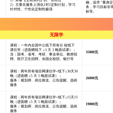
1）具备【全程系列】的一切特点
确，追求 “量身
2）主要在服务上强化1对1定制计划，学习
务，学习目标非
针对性、个性化定制性极强
标等。
无限学
课程：一年内全国中公线下所有分 校线下
课任学（进面赠线下 ≤3 天 3 晚面试课）；
35800元
含：国考、省考、考研、事业单位、教师招
聘、医疗卫生招聘、央国企校招、银行等
课程：两年所有项目网课任学+线下≤30天30
晚（进面赠 ≤5 天 5 晚面试课）；
26800元
服务：规划师、岗位推送、公告提醒、选岗
服务
课程：两年所有项目网课任学+线下≤15天15
晚（进面赠 ≤5 天 5 晚面试课）；
19800元
服务：规划师、岗位推送、公告提醒、选岗
服务