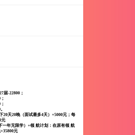
7届-22800；
0；
0；
0。
20天20晚（面试最多4天）+5000元；每
0元
下一年无限学）+领 航计划：在原有领 航
+35800元