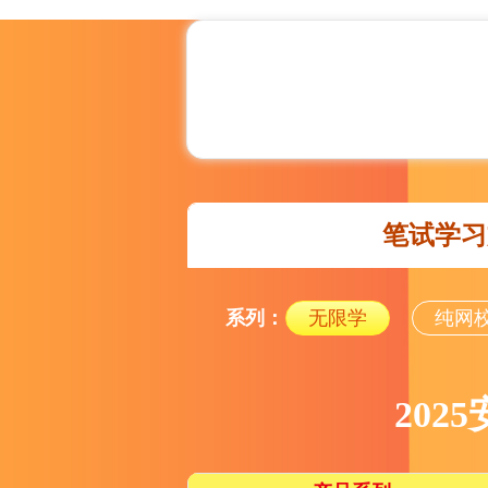
笔试学习
系列：
无限学
纯网
20