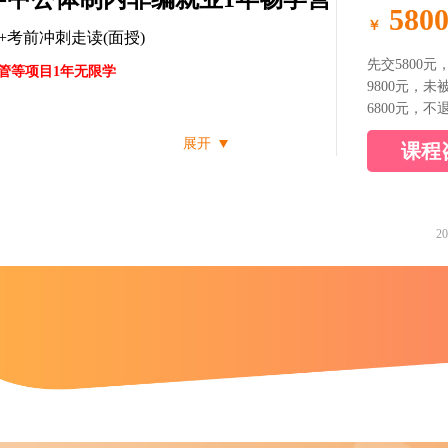
5800
￥
0.1课时视频+考前冲刺走读(面授)
先交5800元
管等项目1年无限学
9800元，未
6800元，
展开
课程
参加，具体面试天数以实际开
20