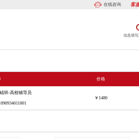
客服
在线咨询
信息填写
称
价格
基础班-高校辅导员
￥
1480
90934011001