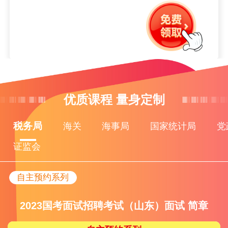
优质课程 量身定制
税务局
海关
海事局
国家统计局
党
证监会
自主预约系列
2023国考面试招聘考试（山东）面试 简章